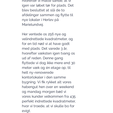
hvorefter vi måtte sande, at vi
igen var løbet tør for plads. Det
blev besluttet at slå de to
afdelinger sammen og flytte til
nye lokaler i Herlev på
Marielundvej.
Her ventede os 256 nye og
velindrettede kvadratmeter, og
for en tid nød vi at have godt
med plads. Det varede 3 år,
hvorefter væksten igen tvang os
ud af reden. Denne gang
flyttede vi dog ikke mere end 30
meter væk og én etage op, til
helt ny-renoverede
kontorlokaler i den samme
bygning. Vi fik rykket alt vores
habengut hen over en weekend
og mandag morgen bød vi
vores kunder velkommen fra 435
perfekt indrettede kvadratmeter,
hvor vi troede, at vi skulle bo for
evigt.