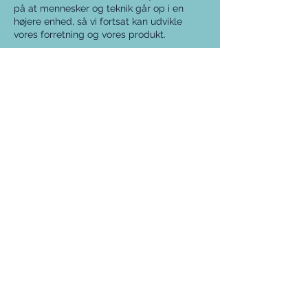
på at mennesker og teknik går op i en
højere enhed, så vi fortsat kan udvikle
vores forretning og vores produkt.
I familien Løcke er vi stolte af vores
historie og vi vil til stadighed arbejde på at
levere et kvalitetsprodukt til glæde og
gavn for vores kunder. Vi glæder os til at
gå fremtidens udfordringer i møde
sammen med vores medarbejdere og
kunder.
KONTAKT OS I DAG
Udfyld formularen og oplev hvordan
responsum
gør din dag lettere.